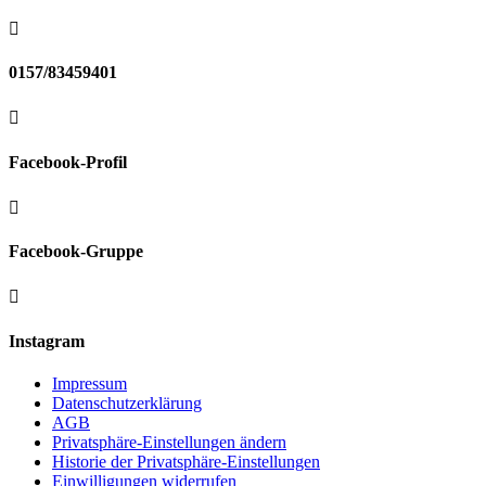

0157/83459401

Facebook-Profil

Facebook-Gruppe

Instagram
Impressum
Datenschutzerklärung
AGB
Privatsphäre-Einstellungen ändern
Historie der Privatsphäre-Einstellungen
Einwilligungen widerrufen