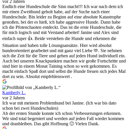
vor 2 Jahren
Endlich eine Hundeschule die Sinn macht!!! Ich war nach dem ich
mir einen Zweithund geholt habe, auf der Suche nach einer
Hundeschule. Bin leider zu Beginn auf eine absolute Katastrophe
gestoßen, bei der es hieß, ich habe aggressive Hunde. Dann habe
ich die Pfotenchaoten entdeckt. Das ist die erste Hundeschule, die
für mich logisch und mit Verstand arbeitet! Janine und Alex sind
einfach super 👍. Beide verstehen die Hunde und erkennen die
Situation und haben tolle Lösungsansätze. Hier wird absolut
hundeorientiert gearbeitet und mit ganz viel Liebe 🫶. Sie nehmen
sich die Zeit für die Tiere und gehen auf jeden Hund individuell ein.
Auch bei unseren Knackpunkten machen wir große Fortschritte und
sind hier in einem Monat Taining schon so weit gekommen. Es
macht einfach Spaß dort und selbst die Hunde freuen sich jedes Mal
dort zu sein. Absolut empfehlenswert .
Kamberly L.
vor 2 Jahren
Ich war mit meinem Problemhund bei Janine. (Ich war bis dato
schon bei zwei Hundeschulen)
Ab der ersten Stunde konnte ich schon Verbesserungen erkennen.
Wir sind total begeistert und werden auf jeden Fall wieder kommen
und dranbleiben. Das gibt Hoffnung 🙂 Vielen Dank.