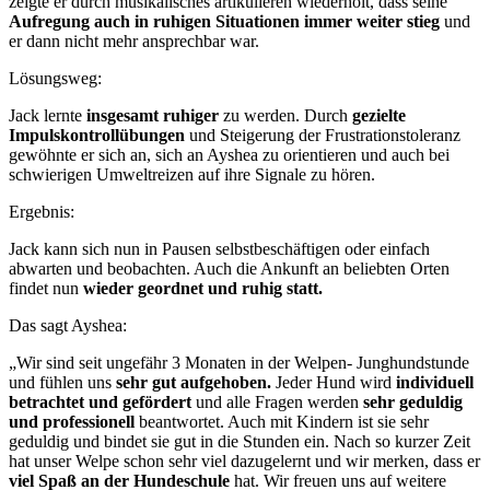
zeigte er durch musikalisches artikulieren wiederholt, dass seine
Aufregung auch in ruhigen Situationen immer weiter stieg
und
er dann nicht mehr ansprechbar war.
Lösungsweg:
Jack lernte
insgesamt ruhiger
zu werden. Durch
gezielte
Impulskontrollübungen
und Steigerung der Frustrationstoleranz
gewöhnte er sich an, sich an Ayshea zu orientieren und auch bei
schwierigen Umweltreizen auf ihre Signale zu hören.
Ergebnis:
Jack kann sich nun in Pausen selbstbeschäftigen oder einfach
abwarten und beobachten. Auch die Ankunft an beliebten Orten
findet nun
wieder geordnet und ruhig statt.
Das sagt Ayshea:
„Wir sind seit ungefähr 3 Monaten in der Welpen- Junghundstunde
und fühlen uns
sehr gut aufgehoben.
Jeder Hund wird
individuell
betrachtet und gefördert
und alle Fragen werden
sehr geduldig
und professionell
beantwortet. Auch mit Kindern ist sie sehr
geduldig und bindet sie gut in die Stunden ein. Nach so kurzer Zeit
hat unser Welpe schon sehr viel dazugelernt und wir merken, dass er
viel Spaß an der Hundeschule
hat. Wir freuen uns auf weitere