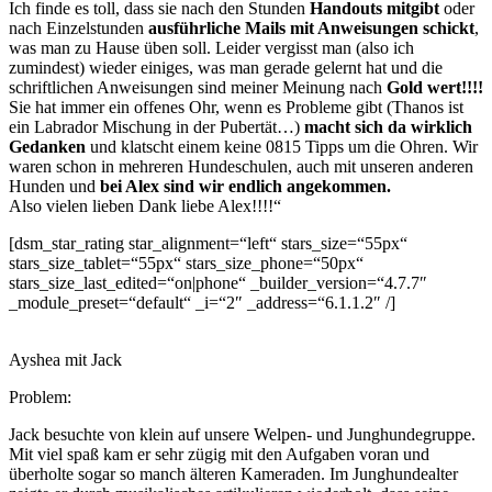
Ich finde es toll, dass sie nach den Stunden
Handouts mitgibt
oder
nach Einzelstunden
ausführliche Mails mit Anweisungen schickt
,
was man zu Hause üben soll. Leider vergisst man (also ich
zumindest) wieder einiges, was man gerade gelernt hat und die
schriftlichen Anweisungen sind meiner Meinung nach
Gold wert!!!!
Sie hat immer ein offenes Ohr, wenn es Probleme gibt (Thanos ist
ein Labrador Mischung in der Pubertät…)
macht sich da wirklich
Gedanken
und klatscht einem keine 0815 Tipps um die Ohren. Wir
waren schon in mehreren Hundeschulen, auch mit unseren anderen
Hunden und
bei Alex sind wir endlich angekommen.
Also vielen lieben Dank liebe Alex!!!!“
[dsm_star_rating star_alignment=“left“ stars_size=“55px“
stars_size_tablet=“55px“ stars_size_phone=“50px“
stars_size_last_edited=“on|phone“ _builder_version=“4.7.7″
_module_preset=“default“ _i=“2″ _address=“6.1.1.2″ /]
Ayshea mit Jack
Problem:
Jack besuchte von klein auf unsere Welpen- und Junghundegruppe.
Mit viel spaß kam er sehr zügig mit den Aufgaben voran und
überholte sogar so manch älteren Kameraden. Im Junghundealter