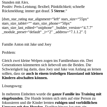
Stunden mit Alex.
Positiv: Preis-Leistung; flexibel; Pünktlichkeit; schnelle
Rückmeldung; immer gut drauf.
5 Sterne
.“
[dsm_star_rating star_alignment=“left“ stars_size=“55px“
stars_size_tablet=““ stars_size_phone=“50px“
stars_size_last_edited=“on|phone“ _builder_version=“4.7.7″
_module_preset=“default“ _i=“2″ _address=“7.1.1.2″ /]
Familie Anton mit Jake und Joey
Problem:
Gleich zwei kleine Welpen zogen ins Familienhaus ein. Drei
Generationen kümmerten sich liebevoll um die Beiden. Die
Schwierigkeit lag darin, dass Joey und Jake von Anfang an lernen
sollten, dass sie
auch in einem trubeligen Hausstand mit kleinen
Kindern abschalten können.
Lösungsweg:
In mehreren Einheiten wurde die
ganze Familie ins Training mit
eingebunden
. Die Hunde lernten sich stets auf eine Person zu
fokussieren und die Kinder lernten
ruhigen und vorbildlichen
Umgang mit den Hunden
. Darüber hinaus lag stets ein