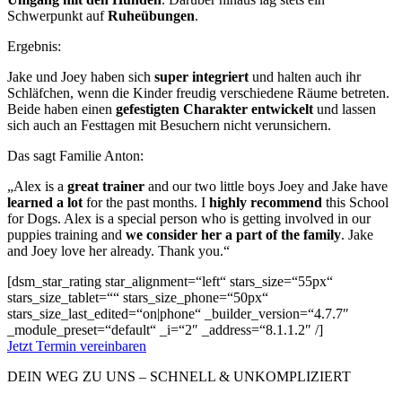
Schwerpunkt auf
Ruheübungen
.
Ergebnis:
Jake und Joey haben sich
super integriert
und halten auch ihr
Schläfchen, wenn die Kinder freudig verschiedene Räume betreten.
Beide haben einen
gefestigten Charakter entwickelt
und lassen
sich auch an Festtagen mit Besuchern nicht verunsichern.
Das sagt Familie Anton:
„Alex is a
great trainer
and our two little boys Joey and Jake have
learned a lot
for the past months. I
highly recommend
this School
for Dogs. Alex is a special person who is getting involved in our
puppies training and
we consider her a part of the family
. Jake
and Joey love her already. Thank you.“
[dsm_star_rating star_alignment=“left“ stars_size=“55px“
stars_size_tablet=““ stars_size_phone=“50px“
stars_size_last_edited=“on|phone“ _builder_version=“4.7.7″
_module_preset=“default“ _i=“2″ _address=“8.1.1.2″ /]
Jetzt Termin vereinbaren
DEIN WEG ZU UNS – SCHNELL & UNKOMPLIZIERT